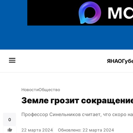
ЯНАО
Губ
Новости
Общество
Земле грозит сокращени
Профессор Синельников считает, что скоро н
0
22 марта 2024
Обновлено: 22 марта 2024