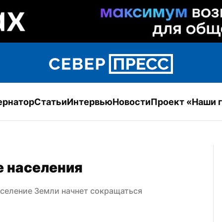
ернатор
Статьи
Интервью
Новости
Проект «Наши 
е населения
аселение Земли начнет сокращаться