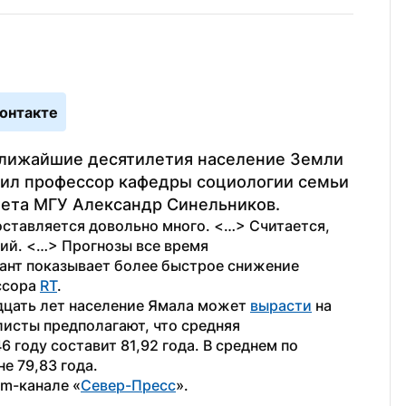
онтакте
ближайшие десятилетия население Земли 
вил профессор кафедры социологии семьи 
тета МГУ Александр Синельников.
оставляется довольно много. <…> Считается, 
ий. <…> Прогнозы все время 
ант показывает более быстрое снижение 
сора 
RT
. 
дцать лет население Ямала может 
вырасти
 на 
листы предполагают, что средняя 
 году составит 81,92 года. В среднем по 
е 79,83 года. 
am-канале «
Север-Пресс
».