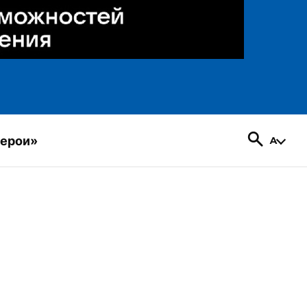
герои»