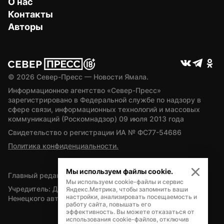
О нас
Контакты
Авторы
© 
2026
 Север-Пресс — Новости Ямала.
Информационное агентство «Север-Пресс» 
зарегистрировано в Федеральной службе по надзору в 
сфере связи, информационных технологий и массовых 
коммуникаций (Роскомнадзор) 09 июля 2013 года
Свидетельство о регистрации ИА № ФС77-54686
Политика конфиденциальности.
Мы используем файлы cookie.
Главный редактор — А.Л. Поздеев
Мы используем cookie-файлы и сервис
Учредитель: Департамент внутренней политики Ямало-
Яндекс.Метрика, чтобы запомнить ваши
настройки, анализировать посещаемость и
Ненецкого автономного округа
работу сайта, повышать его
эффективность. Вы можете отказаться от
использования cookie-файлов, отключив