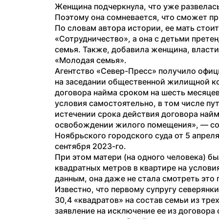
Женщина подчеркнула, что уже развелась,
Поэтому она сомневается, что сможет п
По словам автора истории, ее мать стоит
«Сотрудничество», а она с детьми прет
семья. Также, добавила женщина, власти
«Молодая семья». 
Агентство «Север-Пресс» получило офици
на заседании общественной жилищной ком
договора найма сроком на шесть месяцев
условия самостоятельно, в том числе пу
истечении срока действия договора найм
освобождении жилого помещения», — соо
Ноябрьского городского суда от 5 апреля
сентября 2023-го.
При этом матери (на одного человека) б
квадратных метров в квартире на услови
данным, она даже не стала смотреть это 
Известно, что первому супругу северян
30,4 «квадратов» на состав семьи из тре
заявление на исключение ее из договора 