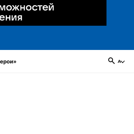
герои»