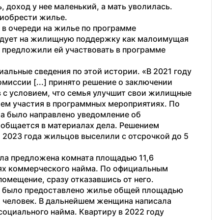
 доход у нее маленький, а мать уволилась. 
риобрести жилье.
 в очереди на жилье по программе 
ендует на жилищную поддержку как малоимущая 
 предложили ей участвовать в программе 
альные сведения по этой истории. «В 2021 году 
иссии [...] принято решение о заключении 
 с условием, что семья улучшит свои жилищные 
тем участия в программных мероприятиях. По 
а было направлено уведомление об 
бщается в материалах дела. Решением 
 2023 года жильцов выселили с отсрочкой до 5 
ыла предложена комната площадью 11,6 
ях коммерческого найма. По официальным 
помещение, сразу отказавшись от него. 
ки было предоставлено жилье общей площадью 
х человек. В дальнейшем женщина написала 
социального найма. Квартиру в 2022 году 