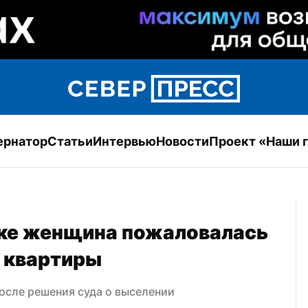
ернатор
Статьи
Интервью
Новости
Проект «Наши 
ке женщина пожаловалась 
з квартиры
после решения суда о выселении