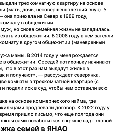
 выдали трехкомнатную квартиру на основе 
и (мать, дочь, несовершеннолетний внук). У 
она приехала на Север в 1989 году, 
 комнату в общежитии. 
муж, но снова семейная жизнь не заладилась. 
хать из общежития. В 2008 году в нем затеяли  
 комнату в другом общежитии (маневренный 
ужа мамы. В 2014 году у меня рождается 
е в общежитии. Соседей потихоньку начинают 
 что в этот раз нам выдадут жилье в 
так и получают», — рассуждает северянка.
ве комнаты в трехкомнатной квартире (с 
 и подали иск в суд, чтобы нам оставили всю 
ке на основе коммерческого найма, где 
жильцами продлевали договор. К 2022 году у 
 время пришло письмо, что еще полгода они 
должны сами позаботиться о крыше над головой.
ржка семей в ЯНАО