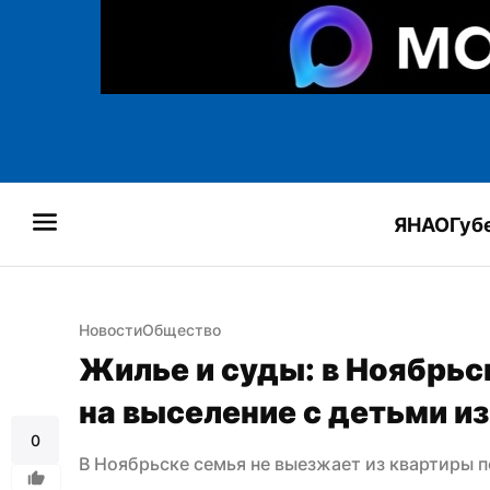
ЯНАО
Губ
Новости
Общество
Жилье и суды: в Ноябрьс
на выселение с детьми и
0
В Ноябрьске семья не выезжает из квартиры 