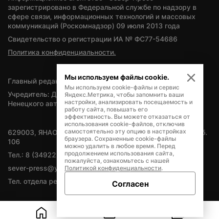
зарегистрировано в Федеральной службе по надзору в 
сфере связи, информационных технологий и массовых 
коммуникаций (Роскомнадзор) 09 июля 2013 года
Свидетельство о регистрации ИА № ФС77-54686
Политика конфиденциальности.
Мы используем файлы cookie.
Главный редактор — А.Л. Поздеев
Мы используем cookie-файлы и сервис
Учредитель: Департамент внутренней политики Ямало-
Яндекс.Метрика, чтобы запомнить ваши
настройки, анализировать посещаемость и
Ненецкого автономного округа
работу сайта, повышать его
эффективность. Вы можете отказаться от
использования cookie-файлов, отключив
самостоятельно эту опцию в настройках
629003, ЯНАО, Салехард, мкр. Богдана Кнунянца, д.1, каб. 
браузера. Сохраненные cookie-файлы
106
можно удалить в любое время. Перед
продолжением использования сайта,
Тел.: 8 (34922) 71262
пожалуйста, ознакомьтесь с нашей
sever-press@yamal-media.ru
Политикой конфиденциальности
.
Тел. отдела рекламы: 8 (34922) 42728
Согласен