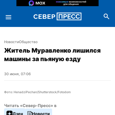
Новости
Общество
Житель Муравленко лишился 
машины за пьяную езду
30 июня, 07:06
Фото: HenadziPechan/Shutterstock/Fotodom
Читать «Север-Пресс» в
Дзен
Новости