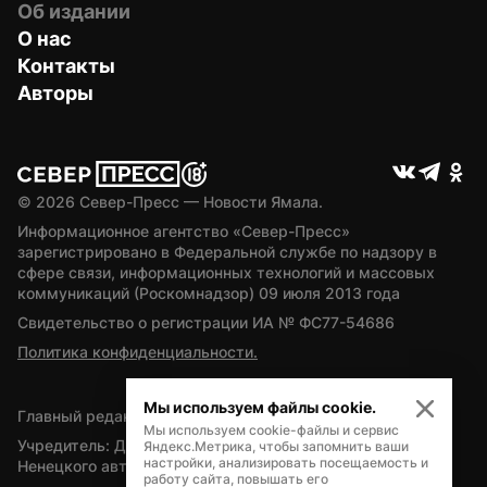
Об издании
О нас
Контакты
Авторы
© 
2026
 Север-Пресс — Новости Ямала.
Информационное агентство «Север-Пресс» 
зарегистрировано в Федеральной службе по надзору в 
сфере связи, информационных технологий и массовых 
коммуникаций (Роскомнадзор) 09 июля 2013 года
Свидетельство о регистрации ИА № ФС77-54686
Политика конфиденциальности.
Мы используем файлы cookie.
Главный редактор — А.Л. Поздеев
Мы используем cookie-файлы и сервис
Учредитель: Департамент внутренней политики Ямало-
Яндекс.Метрика, чтобы запомнить ваши
настройки, анализировать посещаемость и
Ненецкого автономного округа
работу сайта, повышать его