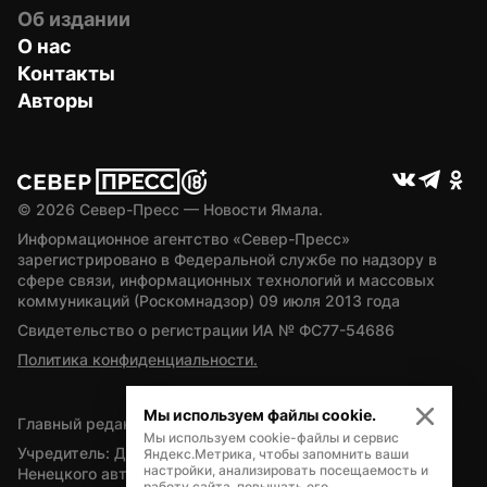
Об издании
О нас
Контакты
Авторы
© 
2026
 Север-Пресс — Новости Ямала.
Информационное агентство «Север-Пресс» 
зарегистрировано в Федеральной службе по надзору в 
сфере связи, информационных технологий и массовых 
коммуникаций (Роскомнадзор) 09 июля 2013 года
Свидетельство о регистрации ИА № ФС77-54686
Политика конфиденциальности.
Мы используем файлы cookie.
Главный редактор — А.Л. Поздеев
Мы используем cookie-файлы и сервис
Учредитель: Департамент внутренней политики Ямало-
Яндекс.Метрика, чтобы запомнить ваши
настройки, анализировать посещаемость и
Ненецкого автономного округа
работу сайта, повышать его