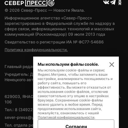
© 
2026
 Север-Пресс — Новости Ямала.
Информационное агентство «Север-Пресс» 
зарегистрировано в Федеральной службе по надзору в 
сфере связи, информационных технологий и массовых 
коммуникаций (Роскомнадзор) 09 июля 2013 года
Свидетельство о регистрации ИА № ФС77-54686
Политика конфиденциальности.
Мы используем файлы cookie.
Главный редактор — А.Л. Поздеев
Мы используем cookie-файлы и сервис
Учредитель: Департамент внутренней политики Ямало-
Яндекс.Метрика, чтобы запомнить ваши
настройки, анализировать посещаемость и
Ненецкого автономного округа
работу сайта, повышать его
эффективность. Вы можете отказаться от
использования cookie-файлов, отключив
самостоятельно эту опцию в настройках
629003, ЯНАО, Салехард, мкр. Богдана Кнунянца, д.1, каб. 
браузера. Сохраненные cookie-файлы
106
можно удалить в любое время. Перед
продолжением использования сайта,
Тел.: 8 (34922) 71262
пожалуйста, ознакомьтесь с нашей
sever-press@yamal-media.ru
Политикой конфиденциальности
.
Тел. отдела рекламы: 8 (34922) 42728
Согласен