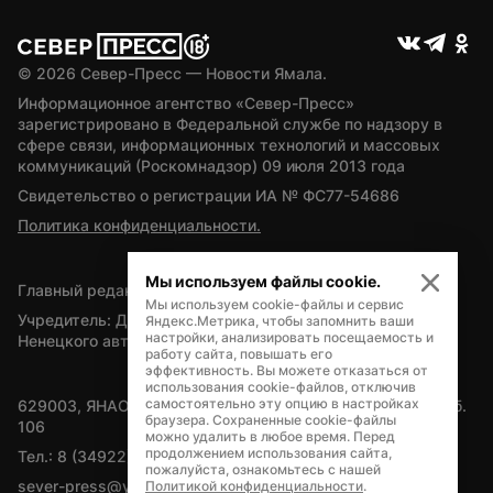
© 
2026
 Север-Пресс — Новости Ямала.
Информационное агентство «Север-Пресс» 
зарегистрировано в Федеральной службе по надзору в 
сфере связи, информационных технологий и массовых 
коммуникаций (Роскомнадзор) 09 июля 2013 года
Свидетельство о регистрации ИА № ФС77-54686
Политика конфиденциальности.
Мы используем файлы cookie.
Главный редактор — А.Л. Поздеев
Мы используем cookie-файлы и сервис
Учредитель: Департамент внутренней политики Ямало-
Яндекс.Метрика, чтобы запомнить ваши
настройки, анализировать посещаемость и
Ненецкого автономного округа
работу сайта, повышать его
эффективность. Вы можете отказаться от
использования cookie-файлов, отключив
самостоятельно эту опцию в настройках
629003, ЯНАО, Салехард, мкр. Богдана Кнунянца, д.1, каб. 
браузера. Сохраненные cookie-файлы
106
можно удалить в любое время. Перед
продолжением использования сайта,
Тел.: 8 (34922) 71262
пожалуйста, ознакомьтесь с нашей
sever-press@yamal-media.ru
Политикой конфиденциальности
.