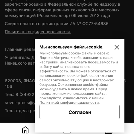
зарегистрировано в Федеральной службе по надзору в 
сфере связи, информационных технологий и массовых 
коммуникаций (Роскомнадзор) 09 июля 2013 года
Свидетельство о регистрации ИА № ФС77-54686
Политика конфиденциальности.
Мы используем файлы cookie.
Главный редактор — А.Л. Поздеев
Мы используем cookie-файлы и сервис
Учредитель: Департамент внутренней политики Ямало-
Яндекс.Метрика, чтобы запомнить ваши
настройки, анализировать посещаемость и
Ненецкого автономного округа
работу сайта, повышать его
эффективность. Вы можете отказаться от
использования cookie-файлов, отключив
самостоятельно эту опцию в настройках
629003, ЯНАО, Салехард, мкр. Богдана Кнунянца, д.1, каб. 
браузера. Сохраненные cookie-файлы
106
можно удалить в любое время. Перед
продолжением использования сайта,
Тел.: 8 (34922) 71262
пожалуйста, ознакомьтесь с нашей
sever-press@yamal-media.ru
Политикой конфиденциальности
.
Тел. отдела рекламы: 8 (34922) 42728
Согласен