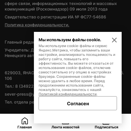
сфере связи, информационных технологий и массовых 
коммуникаций (Роскомнадзор) 09 июля 2013 года
Свидетельство о регистрации ИА № ФС77-54686
Политика конфиденциальности.
Мы используем файлы cookie.
Главный редактор — А.Л. Поздеев
Мы используем cookie-файлы и сервис
Учредитель: Департамент внутренней политики Ямало-
Яндекс.Метрика, чтобы запомнить ваши
настройки, анализировать посещаемость и
Ненецкого автономного округа
работу сайта, повышать его
эффективность. Вы можете отказаться от
использования cookie-файлов, отключив
самостоятельно эту опцию в настройках
629003, ЯНАО, Салехард, мкр. Богдана Кнунянца, д.1, каб. 
браузера. Сохраненные cookie-файлы
106
можно удалить в любое время. Перед
продолжением использования сайта,
Тел.: 8 (34922) 71262
пожалуйста, ознакомьтесь с нашей
sever-press@yamal-media.ru
Политикой конфиденциальности
.
Тел. отдела рекламы: 8 (34922) 42728
Согласен