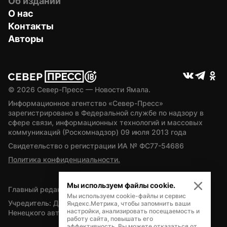
Об издании
О нас
Контакты
Авторы
© 
2026
 Север-Пресс — Новости Ямала.
Информационное агентство «Север-Пресс» 
зарегистрировано в Федеральной службе по надзору в 
сфере связи, информационных технологий и массовых 
коммуникаций (Роскомнадзор) 09 июля 2013 года
Свидетельство о регистрации ИА № ФС77-54686
Политика конфиденциальности.
Мы используем файлы cookie.
Главный редактор — А.Л. Поздеев
Мы используем cookie-файлы и сервис
Учредитель: Департамент внутренней политики Ямало-
Яндекс.Метрика, чтобы запомнить ваши
настройки, анализировать посещаемость и
Ненецкого автономного округа
работу сайта, повышать его
эффективность. Вы можете отказаться от