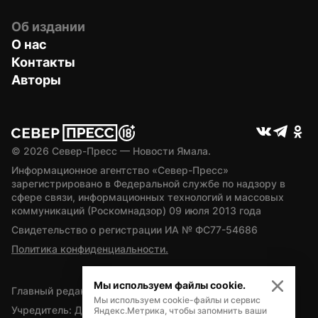
Об издании
О нас
Контакты
Авторы
© 
2026
 Север-Пресс — Новости Ямала.
Информационное агентство «Север-Пресс» 
зарегистрировано в Федеральной службе по надзору в 
сфере связи, информационных технологий и массовых 
коммуникаций (Роскомнадзор) 09 июля 2013 года
Свидетельство о регистрации ИА № ФС77-54686
Политика конфиденциальности.
Мы используем файлы cookie.
Главный редактор — А.Л. Поздеев
Мы используем cookie-файлы и сервис
Учредитель: Департамент внутренней политики Ямало-
Яндекс.Метрика, чтобы запомнить ваши