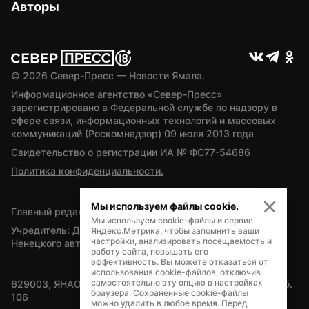
Авторы
© 
2026
 Север-Пресс — Новости Ямала.
Информационное агентство «Север-Пресс» 
зарегистрировано в Федеральной службе по надзору в 
сфере связи, информационных технологий и массовых 
коммуникаций (Роскомнадзор) 09 июля 2013 года
Свидетельство о регистрации ИА № ФС77-54686
Политика конфиденциальности.
Мы используем файлы cookie.
Главный редактор — А.Л. Поздеев
Мы используем cookie-файлы и сервис
Учредитель: Департамент внутренней политики Ямало-
Яндекс.Метрика, чтобы запомнить ваши
настройки, анализировать посещаемость и
Ненецкого автономного округа
работу сайта, повышать его
эффективность. Вы можете отказаться от
использования cookie-файлов, отключив
самостоятельно эту опцию в настройках
629003, ЯНАО, Салехард, мкр. Богдана Кнунянца, д.1, каб. 
браузера. Сохраненные cookie-файлы
106
можно удалить в любое время. Перед