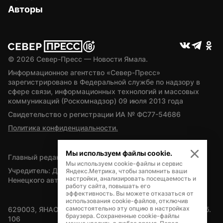
Авторы
© 
2026
 Север-Пресс — Новости Ямала.
Информационное агентство «Север-Пресс» 
зарегистрировано в Федеральной службе по надзору в 
сфере связи, информационных технологий и массовых 
коммуникаций (Роскомнадзор) 09 июля 2013 года
Свидетельство о регистрации ИА № ФС77-54686
Политика конфиденциальности.
Мы используем файлы cookie.
Главный редактор — А.Л. Поздеев
Мы используем cookie-файлы и сервис
Учредитель: Департамент внутренней политики Ямало-
Яндекс.Метрика, чтобы запомнить ваши
настройки, анализировать посещаемость и
Ненецкого автономного округа
работу сайта, повышать его
эффективность. Вы можете отказаться от
использования cookie-файлов, отключив
самостоятельно эту опцию в настройках
629003, ЯНАО, Салехард, мкр. Богдана Кнунянца, д.1, каб. 
браузера. Сохраненные cookie-файлы
106