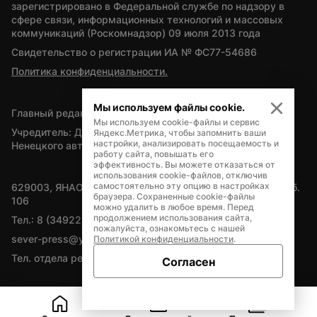
зарегистрировано в Федеральной службе по надзору в 
сфере связи, информационных технологий и массовых 
коммуникаций (Роскомнадзор) 09 июля 2013 года
Свидетельство о регистрации ИА № ФС77-54686
Политика конфиденциальности.
Мы используем файлы cookie.
Главный редактор — А.Л. Поздеев
Мы используем cookie-файлы и сервис
Учредитель: Департамент внутренней политики Ямало-
Яндекс.Метрика, чтобы запомнить ваши
настройки, анализировать посещаемость и
Ненецкого автономного округа
работу сайта, повышать его
эффективность. Вы можете отказаться от
использования cookie-файлов, отключив
самостоятельно эту опцию в настройках
629003, ЯНАО, Салехард, мкр. Богдана Кнунянца, д.1, каб. 
браузера. Сохраненные cookie-файлы
106
можно удалить в любое время. Перед
продолжением использования сайта,
Тел.: 8 (34922) 71262
пожалуйста, ознакомьтесь с нашей
sever-press@yamal-media.ru
Политикой конфиденциальности
.
Тел. отдела рекламы: 8 (34922) 42728
Согласен