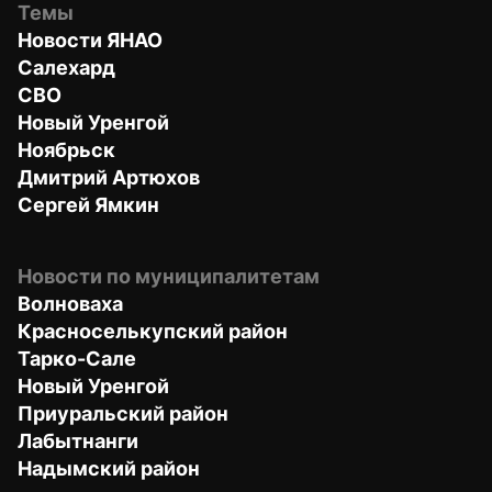
Темы
Новости ЯНАО
Салехард
СВО
Новый Уренгой
Ноябрьск
Дмитрий Артюхов
Сергей Ямкин
Новости по муниципалитетам
Волноваха
Красноселькупский район
Тарко-Сале
Новый Уренгой
Приуральский район
Лабытнанги
Надымский район