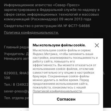
Информационное агентство «Север-Пресс» 
зарегистрировано в Федеральной службе по надзору в 
сфере связи, информационных технологий и массовых 
коммуникаций (Роскомнадзор) 09 июля 2013 года
Свидетельство о регистрации ИА № ФС77-54686
Политика конфиденциальности.
Мы используем файлы cookie.
Главный редактор — А.Л. Поздеев
Мы используем cookie-файлы и сервис
Учредитель: Департамент внутренней политики Ямало-
Яндекс.Метрика, чтобы запомнить ваши
настройки, анализировать посещаемость и
Ненецкого автономного округа
работу сайта, повышать его
эффективность. Вы можете отказаться от
использования cookie-файлов, отключив
самостоятельно эту опцию в настройках
629003, ЯНАО, Салехард, мкр. Богдана Кнунянца, д.1, каб. 
браузера. Сохраненные cookie-файлы
106
можно удалить в любое время. Перед
продолжением использования сайта,
Тел.: 8 (34922) 71262
пожалуйста, ознакомьтесь с нашей
sever-press@yamal-media.ru
Политикой конфиденциальности
.
Тел. отдела рекламы: 8 (34922) 42728
Согласен