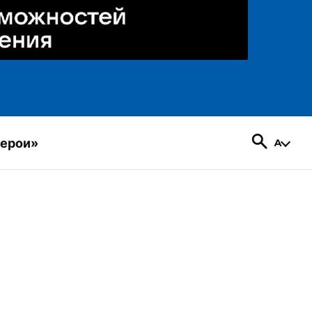
герои»