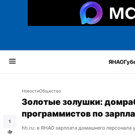
ЯНАО
Губ
Новости
Общество
Золотые золушки: домра
программистов по зарпл
1
hh.ru: в ЯНАО зарплата домашнего персонала у