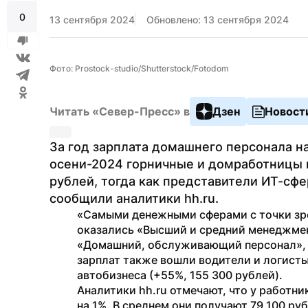
0
13 сентября 2024
Обновлено: 13 сентября 2024
Фото: Prostock-studio/Shutterstock/Fotodom
Читать «Север-Пресс» в
Дзен
Новост
За год зарплата домашнего персонала на
осени-2024 горничные и домработницы в
рублей, тогда как представители ИТ-сфе
сообщили аналитики hh.ru.
«Самыми денежными сферами с точки зре
оказались «Высший и средний менеджмен
«Домашний, обслуживающий персонал», — 
зарплат также вошли водители и логисты 
автобизнеса (+55%, 155 300 рублей).
Аналитики hh.ru отмечают, что у работни
на 1%. В среднем они получают 79 100 ру