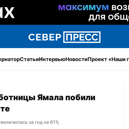
ернатор
Статьи
Интервью
Новости
Проект «Наши 
ботницы Ямала побили 
ате
величилась за год на 61%