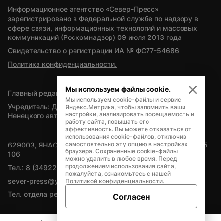
Информационное агентство «Север-Пресс» 
зарегистрировано в Федеральной службе по надзору в 
сфере связи, информационных технологий и массовых 
коммуникаций (Роскомнадзор) 09 июля 2013 года
Свидетельство о регистрации ИА № ФС77-54686
Политика конфиденциальности.
Мы используем файлы cookie.
Главный редактор — А.Л. Поздеев
Мы используем cookie-файлы и сервис
Учредитель: Департамент внутренней политики Ямало-
Яндекс.Метрика, чтобы запомнить ваши
настройки, анализировать посещаемость и
Ненецкого автономного округа
работу сайта, повышать его
эффективность. Вы можете отказаться от
использования cookie-файлов, отключив
самостоятельно эту опцию в настройках
629003, ЯНАО, Салехард, мкр. Богдана Кнунянца, д.1, каб. 
браузера. Сохраненные cookie-файлы
106
можно удалить в любое время. Перед
продолжением использования сайта,
Тел.: 8 (34922) 71262
пожалуйста, ознакомьтесь с нашей
sever-press@yamal-media.ru
Политикой конфиденциальности
.
Тел. отдела рекламы: 8 (34922) 42728
Согласен