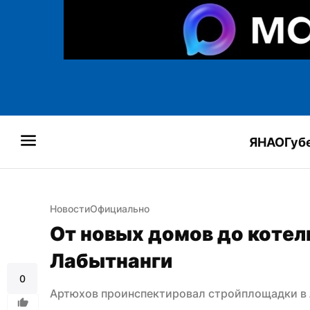
ЯНАО
Губ
Новости
Официально
От новых домов до котель
Лабытнанги
0
Артюхов проинспектировал стройплощадки в