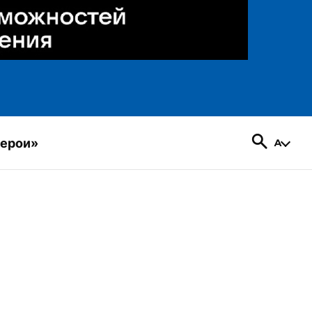
герои»