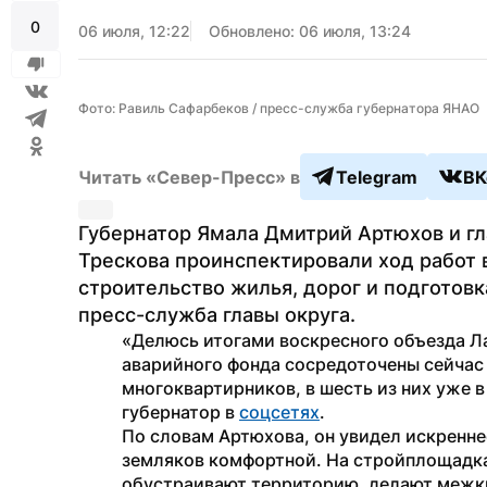
0
06 июля, 12:22
Обновлено: 06 июля, 13:24
Фото: Равиль Сафарбеков / пресс-служба губернатора ЯНАО
Читать «Север-Пресс» в
Telegram
ВК
Губернатор Ямала Дмитрий Артюхов и гл
Трескова проинспектировали ход работ 
строительство жилья, дорог и подготовк
пресс-служба главы округа.
«Делюсь итогами воскресного объезда Лаб
аварийного фонда сосредоточены сейчас в
многоквартирников, в шесть из них уже в
губернатор в 
соцсетях
. 
По словам Артюхова, он увидел искренне
земляков комфортной. На стройплощадка
обустраивают территорию, делают межк