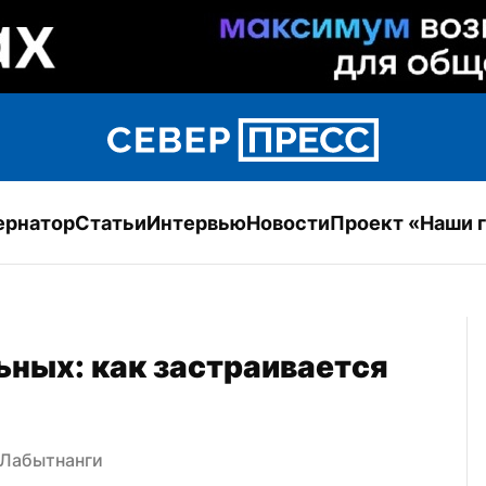
ернатор
Статьи
Интервью
Новости
Проект «Наши 
ных: как застраивается 
 Лабытнанги