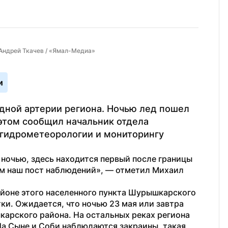
 Андрей Ткачев / «Ямал-Медиа»
и
дной артерии региона. Ночью лед пошел 
этом сообщил начальник отдела 
гидрометеорологии и мониторингу 
ночью, здесь находится первый после границы 
 наш пост наблюдений», — отметил Михаил 
районе этого населенного пункта Шурышкарского 
ки. Ожидается, что ночью 23 мая или завтра 
арского района. На остальных реках региона 
а Сыне и Соби наблюдаются закраины, такая 