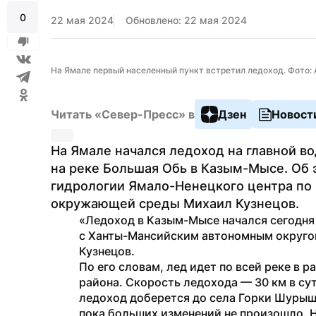
0
22 мая 2024
Обновлено: 22 мая 2024
На Ямале первый населенный пункт встретил ледоход. Фото:
Читать «Север-Пресс» в
Дзен
Новост
На Ямале начался ледоход на главной во
на реке Большая Обь в Казым-Мысе. Об 
гидрологии Ямало-Ненецкого центра по 
окружающей среды Михаил Кузнецов.
«Ледоход в Казым-Мысе начался сегодня 
с Ханты-Мансийским автономным округом
Кузнецов.
По его словам, лед идет по всей реке в 
района. Скорость ледохода — 30 км в сут
ледоход доберется до села Горки Шурышк
пока больших изменений не произошло. Н