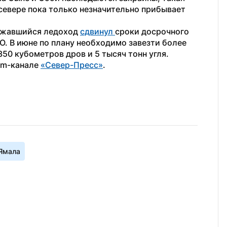
 севере пока только незначительно прибывает 
ржавшийся ледоход 
сдвинул 
сроки досрочного 
. В июне по плану необходимо завезти более 
350 кубометров дров и 5 тысяч тонн угля.
am-канале 
«Север-Пресс»
.
Ямала