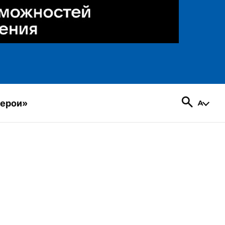
герои»