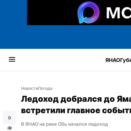
ЯНАО
Губ
Новости
Погода
Ледоход добрался до Яма
встретили главное событ
0
В ЯНАО на реке Обь начался ледоход