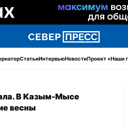
ернатор
Статьи
Интервью
Новости
Проект «Наши 
ла. В Казым-Мысе 
ие весны