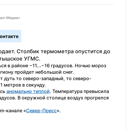
Ямал-Медиа»
онтакте
одает. Столбик термометра опустится до 
ртышское УГМС.
я в районе −11...−16 градусов. Ночью мороз 
егиону пройдет небольшой снег.
т дуть то северо-западный, то северо-
1 метров в секунду.
сь 
аномально теплой
. Температура превысила 
адусов. В окружной столице воздух прогрелся 
am-канале «
Север-Пресс
».