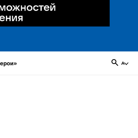
герои»