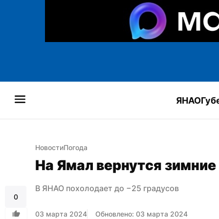
ЯНАО
Губ
Новости
Погода
На Ямал вернутся зимни
В ЯНАО похолодает до −25 градусов
0
03 марта 2024
Обновлено: 03 марта 2024