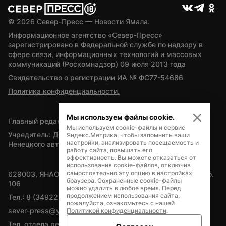
© 
2026
 Север-Пресс — Новости Ямала.
Информационное агентство «Север-Пресс» 
зарегистрировано в Федеральной службе по надзору в 
сфере связи, информационных технологий и массовых 
коммуникаций (Роскомнадзор) 09 июля 2013 года
Свидетельство о регистрации ИА № ФС77-54686
Политика конфиденциальности.
Мы используем файлы cookie.
Главный редактор — А.Л. Поздеев
Мы используем cookie-файлы и сервис
Учредитель: Департамент внутренней политики Ямало-
Яндекс.Метрика, чтобы запомнить ваши
настройки, анализировать посещаемость и
Ненецкого автономного округа
работу сайта, повышать его
эффективность. Вы можете отказаться от
использования cookie-файлов, отключив
самостоятельно эту опцию в настройках
629003, ЯНАО, Салехард, мкр. Богдана Кнунянца, д.1, каб. 
браузера. Сохраненные cookie-файлы
106
можно удалить в любое время. Перед
продолжением использования сайта,
Тел.: 8 (34922) 71262
пожалуйста, ознакомьтесь с нашей
sever-press@yamal-media.ru
Политикой конфиденциальности
.
Тел. отдела рекламы: 8 (34922) 42728