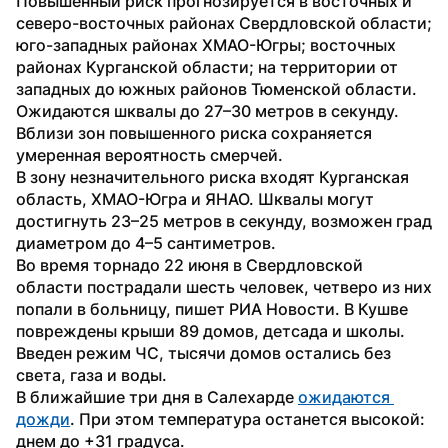
Повышенный риск прогнозируется в восточных и 
северо-восточных районах Свердловской области; 
юго-западных районах ХМАО-Югры; восточных 
районах Курганской области; на территории от 
западных до южных районов Тюменской области. 
Ожидаются шквалы до 27–30 метров в секунду. 
Вблизи зон повышенного риска сохраняется 
умеренная вероятность смерчей.
В зону незначительного риска входят Курганская 
область, ХМАО-Югра и ЯНАО. Шквалы могут 
достигнуть 23–25 метров в секунду, возможен град 
диаметром до 4–5 сантиметров. 
Во время торнадо 22 июня в Свердловской 
области пострадали шесть человек, четверо из них 
попали в больницу, пишет РИА Новости. В Кушве 
повреждены крыши 89 домов, детсада и школы. 
Введен режим ЧС, тысячи домов остались без 
света, газа и воды.
В ближайшие три дня в Салехарде 
ожидаются 
дожди
. При этом температура останется высокой: 
днем до +31 градуса. 