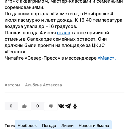
игр» с аквагримом, мастер-классами и семейными 
соревнованиями.
По данным портала «Гисметео», в Ноябрьске 4 
июля пасмурно и льет дождь. К 16:40 температура 
воздуха упала до +16 градусов.
Плохая погода 4 июля 
стала
 также причиной 
отмены в Салехарде семейных эстафет. Они 
должны были пройти на площадке за ЦКиС 
«Геолог».
Читайте «Север-Пресс» в мессенджере
 «Макс».
Авторы
Альбина Астахова
0
0
Теги:
Ноябрьск
Погода
Ливни
Новости Ямала