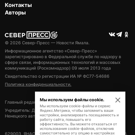
Контакты
Авторы
© 
2026
 Север-Пресс — Новости Ямала.
Информационное агентство «Север-Пресс» 
зарегистрировано в Федеральной службе по надзору в 
сфере связи, информационных технологий и массовых 
коммуникаций (Роскомнадзор) 09 июля 2013 года
Свидетельство о регистрации ИА № ФС77-54686
Политика конфиденциальности.
Мы используем файлы cookie.
Главный редактор — А.Л. Поздеев
Мы используем cookie-файлы и сервис
Учредитель: Департамент внутренней политики Ямало-
Яндекс.Метрика, чтобы запомнить ваши
настройки, анализировать посещаемость и
Ненецкого автономного округа
работу сайта, повышать его
эффективность. Вы можете отказаться от
использования cookie-файлов, отключив
самостоятельно эту опцию в настройках
629003, ЯНАО, Салехард, мкр. Богдана Кнунянца, д.1, каб. 