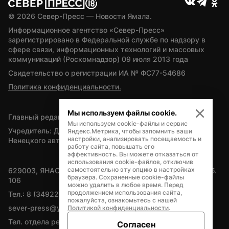
© 
2026
 Север-Пресс — Новости Ямала.
Информационное агентство «Север-Пресс» 
зарегистрировано в Федеральной службе по надзору в 
сфере связи, информационных технологий и массовых 
коммуникаций (Роскомнадзор) 09 июля 2013 года
Свидетельство о регистрации ИА № ФС77-54686
Политика конфиденциальности.
Мы используем файлы cookie.
Главный редактор — А.Л. Поздеев
Мы используем cookie-файлы и сервис
Учредитель: Департамент внутренней политики Ямало-
Яндекс.Метрика, чтобы запомнить ваши
настройки, анализировать посещаемость и
Ненецкого автономного округа
работу сайта, повышать его
эффективность. Вы можете отказаться от
использования cookie-файлов, отключив
самостоятельно эту опцию в настройках
629003, ЯНАО, Салехард, мкр. Богдана Кнунянца, д.1, каб. 
браузера. Сохраненные cookie-файлы
106
можно удалить в любое время. Перед
продолжением использования сайта,
Тел.: 8 (34922) 71262
пожалуйста, ознакомьтесь с нашей
sever-press@yamal-media.ru
Политикой конфиденциальности
.
Тел. отдела рекламы: 8 (34922) 42728
Согласен