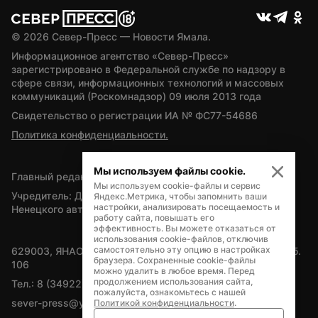
© 
2026
 Север-Пресс — Новости Ямала.
Информационное агентство «Север-Пресс» 
зарегистрировано в Федеральной службе по надзору в 
сфере связи, информационных технологий и массовых 
коммуникаций (Роскомнадзор) 09 июля 2013 года
Свидетельство о регистрации ИА № ФС77-54686
Политика конфиденциальности.
Мы используем файлы cookie.
Главный редактор — А.Л. Поздеев
Мы используем cookie-файлы и сервис
Учредитель: Департамент внутренней политики Ямало-
Яндекс.Метрика, чтобы запомнить ваши
настройки, анализировать посещаемость и
Ненецкого автономного округа
работу сайта, повышать его
эффективность. Вы можете отказаться от
использования cookie-файлов, отключив
самостоятельно эту опцию в настройках
629003, ЯНАО, Салехард, мкр. Богдана Кнунянца, д.1, каб. 
браузера. Сохраненные cookie-файлы
106
можно удалить в любое время. Перед
продолжением использования сайта,
Тел.: 8 (34922) 71262
пожалуйста, ознакомьтесь с нашей
sever-press@yamal-media.ru
Политикой конфиденциальности
.