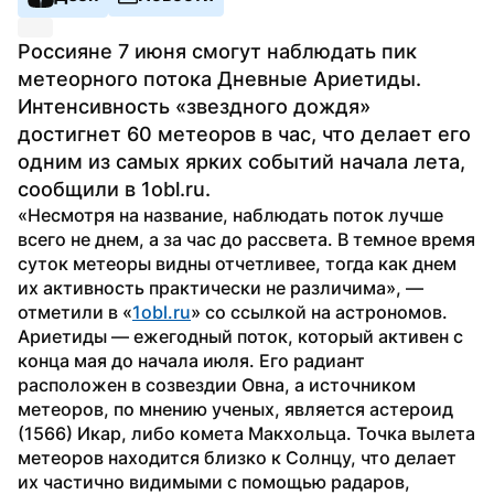
Россияне 7 июня смогут наблюдать пик 
метеорного потока Дневные Ариетиды. 
Интенсивность «звездного дождя» 
достигнет 60 метеоров в час, что делает его 
одним из самых ярких событий начала лета, 
сообщили в 1obl.ru.
«Несмотря на название, наблюдать поток лучше 
всего не днем, а за час до рассвета. В темное время 
суток метеоры видны отчетливее, тогда как днем 
их активность практически не различима», — 
отметили в «
1obl.ru
» со ссылкой на астрономов.
Ариетиды — ежегодный поток, который активен с 
конца мая до начала июля. Его радиант 
расположен в созвездии Овна, а источником 
метеоров, по мнению ученых, является астероид 
(1566) Икар, либо комета Макхольца. Точка вылета 
метеоров находится близко к Солнцу, что делает 
их частично видимыми с помощью радаров, 