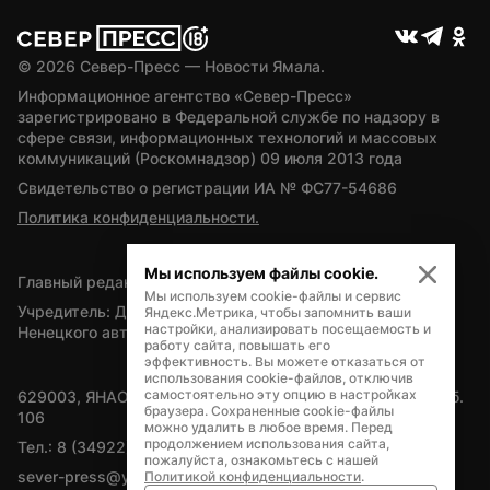
© 
2026
 Север-Пресс — Новости Ямала.
Информационное агентство «Север-Пресс» 
зарегистрировано в Федеральной службе по надзору в 
сфере связи, информационных технологий и массовых 
коммуникаций (Роскомнадзор) 09 июля 2013 года
Свидетельство о регистрации ИА № ФС77-54686
Политика конфиденциальности.
Мы используем файлы cookie.
Главный редактор — А.Л. Поздеев
Мы используем cookie-файлы и сервис
Учредитель: Департамент внутренней политики Ямало-
Яндекс.Метрика, чтобы запомнить ваши
настройки, анализировать посещаемость и
Ненецкого автономного округа
работу сайта, повышать его
эффективность. Вы можете отказаться от
использования cookie-файлов, отключив
самостоятельно эту опцию в настройках
629003, ЯНАО, Салехард, мкр. Богдана Кнунянца, д.1, каб. 
браузера. Сохраненные cookie-файлы
106
можно удалить в любое время. Перед
продолжением использования сайта,
Тел.: 8 (34922) 71262
пожалуйста, ознакомьтесь с нашей
sever-press@yamal-media.ru
Политикой конфиденциальности
.