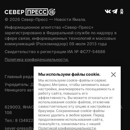
© 
2026
 Север-Пресс — Новости Ямала.
Информационное агентство «Север-Пресс» 
зарегистрировано в Федеральной службе по надзору в 
сфере связи, информационных технологий и массовых 
коммуникаций (Роскомнадзор) 09 июля 2013 года
Свидетельство о регистрации ИА № ФС77-54686
Политика конфиденциальности.
Мы используем файлы cookie.
Главный редактор — А.Л. Поздеев
Мы используем cookie-файлы и сервис
Учредитель: Департамент внутренней политики Ямало-
Яндекс.Метрика, чтобы запомнить ваши
настройки, анализировать посещаемость и
Ненецкого автономного округа
работу сайта, повышать его
эффективность. Вы можете отказаться от
использования cookie-файлов, отключив
самостоятельно эту опцию в настройках
629003, ЯНАО, Салехард, мкр. Богдана Кнунянца, д.1, каб. 
браузера. Сохраненные cookie-файлы
106
можно удалить в любое время. Перед
продолжением использования сайта,
Тел.: 8 (34922) 71262
пожалуйста, ознакомьтесь с нашей
sever-press@yamal-media.ru
Политикой конфиденциальности
.