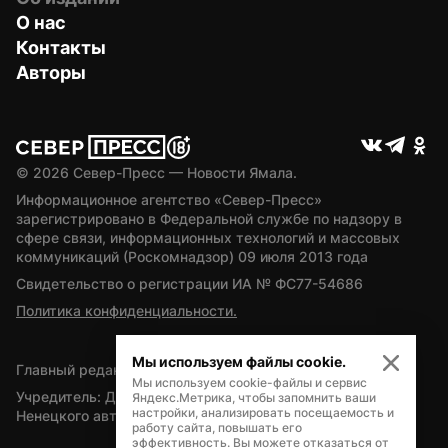
О нас
Контакты
Авторы
© 
2026
 Север-Пресс — Новости Ямала.
Информационное агентство «Север-Пресс» 
зарегистрировано в Федеральной службе по надзору в 
сфере связи, информационных технологий и массовых 
коммуникаций (Роскомнадзор) 09 июля 2013 года
Свидетельство о регистрации ИА № ФС77-54686
Политика конфиденциальности.
Мы используем файлы cookie.
Главный редактор — А.Л. Поздеев
Мы используем cookie-файлы и сервис
Учредитель: Департамент внутренней политики Ямало-
Яндекс.Метрика, чтобы запомнить ваши
настройки, анализировать посещаемость и
Ненецкого автономного округа
работу сайта, повышать его
эффективность. Вы можете отказаться от