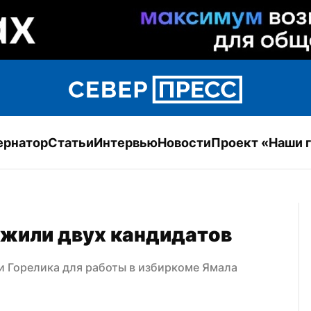
ернатор
Статьи
Интервью
Новости
Проект «Наши 
ожили двух кандидатов
и Горелика для работы в избиркоме Ямала