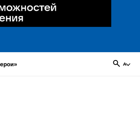
герои»