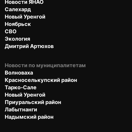
Новости ЯНАО
Салехард
Новый Уренгой
Ноябрьск
СВО
Экология
Дмитрий Артюхов
Новости по муниципалитетам
Волноваха
Красноселькупский район
Тарко-Сале
Новый Уренгой
Приуральский район
Лабытнанги
Надымский район