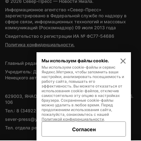
© 
2026
 Север-Пресс — Новости Ямала.
Информационное агентство «Север-Пресс» 
зарегистрировано в Федеральной службе по надзору в 
сфере связи, информационных технологий и массовых 
коммуникаций (Роскомнадзор) 09 июля 2013 года
Свидетельство о регистрации ИА № ФС77-54686
Политика конфиденциальности.
Мы используем файлы cookie.
Главный редактор — А.Л. Поздеев
Мы используем cookie-файлы и сервис
Учредитель: Департамент внутренней политики Ямало-
Яндекс.Метрика, чтобы запомнить ваши
настройки, анализировать посещаемость и
Ненецкого автономного округа
работу сайта, повышать его
эффективность. Вы можете отказаться от
использования cookie-файлов, отключив
самостоятельно эту опцию в настройках
629003, ЯНАО, Салехард, мкр. Богдана Кнунянца, д.1, каб. 
браузера. Сохраненные cookie-файлы
106
можно удалить в любое время. Перед
продолжением использования сайта,
Тел.: 8 (34922) 71262
пожалуйста, ознакомьтесь с нашей
sever-press@yamal-media.ru
Политикой конфиденциальности
.
Тел. отдела рекламы: 8 (34922) 42728
Согласен