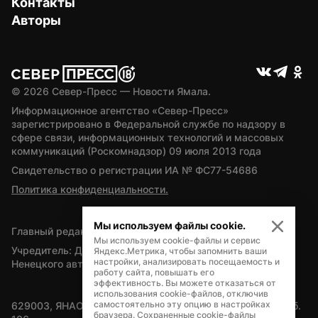
Контакты
Авторы
© 
2026
 Север-Пресс — Новости Ямала.
Информационное агентство «Север-Пресс» 
зарегистрировано в Федеральной службе по надзору в 
сфере связи, информационных технологий и массовых 
коммуникаций (Роскомнадзор) 09 июля 2013 года
Свидетельство о регистрации ИА № ФС77-54686
Политика конфиденциальности.
Мы используем файлы cookie.
Главный редактор — А.Л. Поздеев
Мы используем cookie-файлы и сервис
Учредитель: Департамент внутренней политики Ямало-
Яндекс.Метрика, чтобы запомнить ваши
настройки, анализировать посещаемость и
Ненецкого автономного округа
работу сайта, повышать его
эффективность. Вы можете отказаться от
использования cookie-файлов, отключив
самостоятельно эту опцию в настройках
629003, ЯНАО, Салехард, мкр. Богдана Кнунянца, д.1, каб. 
браузера. Сохраненные cookie-файлы