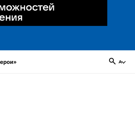
герои»