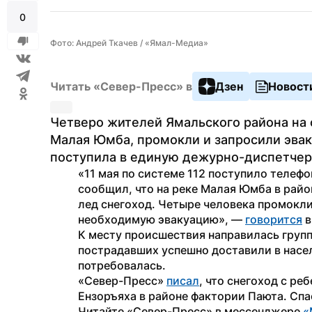
0
Фото: Андрей Ткачев / «Ямал-Медиа»
Читать «Север-Пресс» в
Дзен
Новост
Четверо жителей Ямальского района на 
Малая Юмба, промокли и запросили эвак
поступила в единую дежурно-диспетчер
«11 мая по системе 112 поступило телефо
сообщил, что на реке Малая Юмба в райо
лед снегоход. Четыре человека промокли,
необходимую эвакуацию», — 
говорится
 
К месту происшествия направилась групп
пострадавших успешно доставили в насел
потребовалась. 
«Север-Пресс» 
писал
, что снегоход с ре
Ензоръяха в районе фактории Паюта. Сп
Читайте «Север-Пресс» в мессенджере 
«