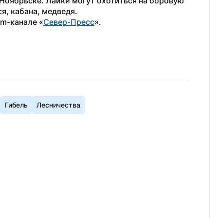
Ноябрьске. Лайки могут охотиться на боровую 
ся, кабана, медведя.
am-канале «
Север-Пресс
».
Гибель
Лесничества