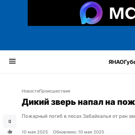
ЯНАО
Губ
Новости
Происшествия
Дикий зверь напал на по
Пожарный погиб в лесах Забайкалья от ран зв
0
10 мая 2025
Обновлено: 10 мая 2025