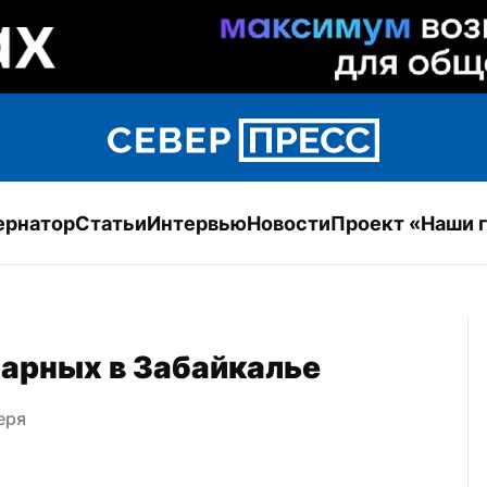
ернатор
Статьи
Интервью
Новости
Проект «Наши 
жарных в Забайкалье
еря