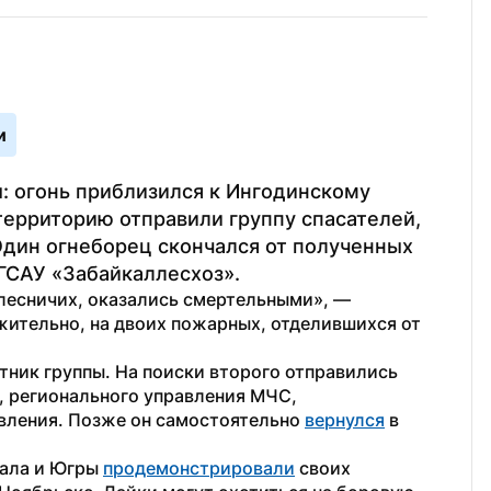
и
 огонь приблизился к Ингодинскому 
ерриторию отправили группу спасателей, 
 Один огнеборец скончался от полученных 
КГСАУ «Забайкаллесхоз».
лесничих, оказались смертельными», — 
жительно, на двоих пожарных, отделившихся от 
тник группы. На поиски второго отправились 
 регионального управления МЧС, 
вления. Позже он самостоятельно 
вернулся
 в 
ала и Югры 
продемонстрировали
 своих 