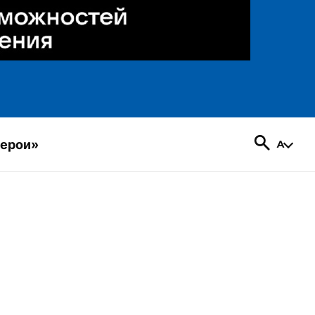
герои»