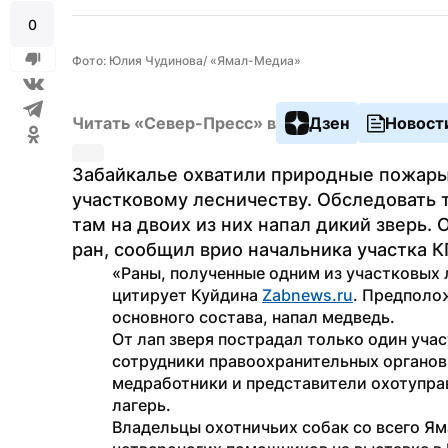
0
Фото: Юлия Чудинова/ «Ямал-Медиа»
Читать «Север-Пресс» в
Дзен
Новост
Забайкалье охватили природные пожары:
участковому лесничеству. Обследовать т
там на двоих из них напал дикий зверь.
ран, сообщил врио начальника участка 
«Раны, полученные одним из участковых 
цитирует Куйдина 
Zabnews.ru
. Предполо
основного состава, напал медведь. 
От лап зверя пострадал только один учас
сотрудники правоохранительных органов,
медработники и представители охотупра
лагерь. 
Владельцы охотничьих собак со всего Ям