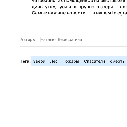
четвероногих помощников на выставке в 
дичь, утку, гуся и на крупного зверя — ло
Самые важные новости — в нашем telegr
Авторы
Наталья Верещагина
Теги:
Звери
Лес
Пожары
Спасатели
смерть