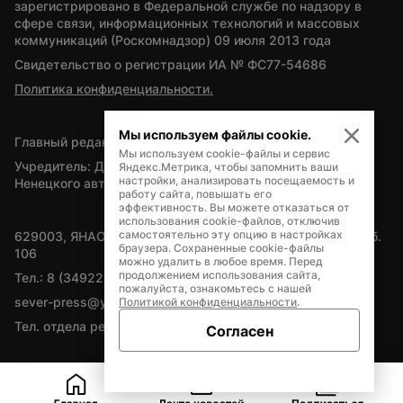
зарегистрировано в Федеральной службе по надзору в 
сфере связи, информационных технологий и массовых 
коммуникаций (Роскомнадзор) 09 июля 2013 года
Свидетельство о регистрации ИА № ФС77-54686
Политика конфиденциальности.
Мы используем файлы cookie.
Главный редактор — А.Л. Поздеев
Мы используем cookie-файлы и сервис
Учредитель: Департамент внутренней политики Ямало-
Яндекс.Метрика, чтобы запомнить ваши
настройки, анализировать посещаемость и
Ненецкого автономного округа
работу сайта, повышать его
эффективность. Вы можете отказаться от
использования cookie-файлов, отключив
самостоятельно эту опцию в настройках
629003, ЯНАО, Салехард, мкр. Богдана Кнунянца, д.1, каб. 
браузера. Сохраненные cookie-файлы
106
можно удалить в любое время. Перед
продолжением использования сайта,
Тел.: 8 (34922) 71262
пожалуйста, ознакомьтесь с нашей
sever-press@yamal-media.ru
Политикой конфиденциальности
.
Тел. отдела рекламы: 8 (34922) 42728
Согласен