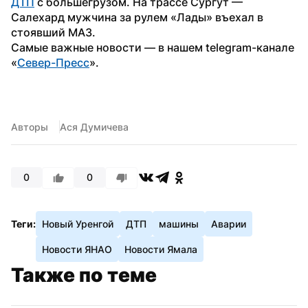
ДТП
 с большегрузом. На трассе Сургут — 
Салехард мужчина за рулем «Лады» въехал в 
стоявший МАЗ.
Самые важные новости — в нашем telegram-канале 
«
Север-Пресс
».
Авторы
Ася Думичева
0
0
Теги:
Новый Уренгой
ДТП
машины
Аварии
Новости ЯНАО
Новости Ямала
Также по теме