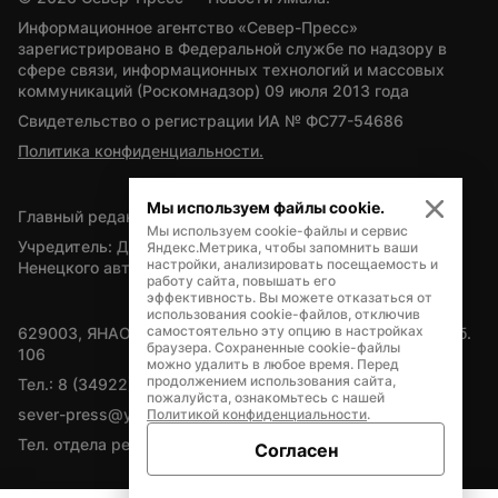
Информационное агентство «Север-Пресс» 
зарегистрировано в Федеральной службе по надзору в 
сфере связи, информационных технологий и массовых 
коммуникаций (Роскомнадзор) 09 июля 2013 года
Свидетельство о регистрации ИА № ФС77-54686
Политика конфиденциальности.
Мы используем файлы cookie.
Главный редактор — А.Л. Поздеев
Мы используем cookie-файлы и сервис
Учредитель: Департамент внутренней политики Ямало-
Яндекс.Метрика, чтобы запомнить ваши
настройки, анализировать посещаемость и
Ненецкого автономного округа
работу сайта, повышать его
эффективность. Вы можете отказаться от
использования cookie-файлов, отключив
самостоятельно эту опцию в настройках
629003, ЯНАО, Салехард, мкр. Богдана Кнунянца, д.1, каб. 
браузера. Сохраненные cookie-файлы
106
можно удалить в любое время. Перед
продолжением использования сайта,
Тел.: 8 (34922) 71262
пожалуйста, ознакомьтесь с нашей
sever-press@yamal-media.ru
Политикой конфиденциальности
.
Тел. отдела рекламы: 8 (34922) 42728
Согласен