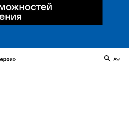
герои»