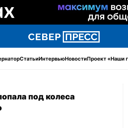
ернатор
Статьи
Интервью
Новости
Проект «Наши 
опала под колеса 
о