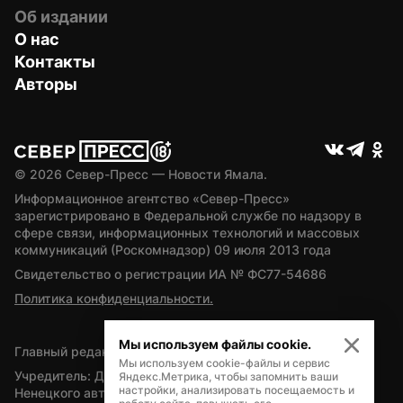
Об издании
О нас
Контакты
Авторы
© 
2026
 Север-Пресс — Новости Ямала.
Информационное агентство «Север-Пресс» 
зарегистрировано в Федеральной службе по надзору в 
сфере связи, информационных технологий и массовых 
коммуникаций (Роскомнадзор) 09 июля 2013 года
Свидетельство о регистрации ИА № ФС77-54686
Политика конфиденциальности.
Мы используем файлы cookie.
Главный редактор — А.Л. Поздеев
Мы используем cookie-файлы и сервис
Учредитель: Департамент внутренней политики Ямало-
Яндекс.Метрика, чтобы запомнить ваши
настройки, анализировать посещаемость и
Ненецкого автономного округа