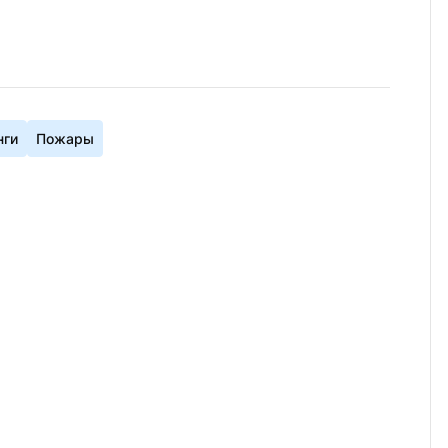
нги
Пожары