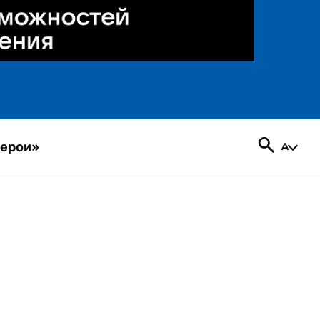
герои»