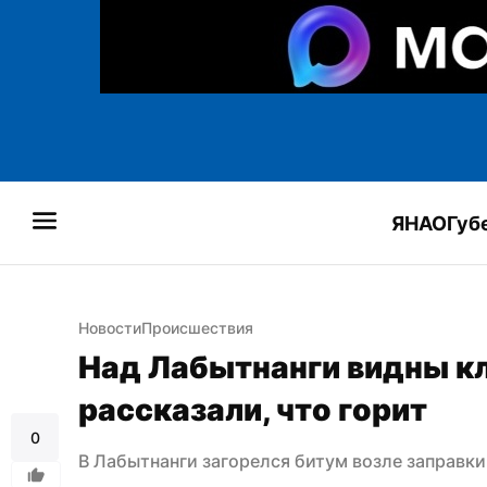
ЯНАО
Губ
Новости
Происшествия
Над Лабытнанги видны кл
рассказали, что горит
0
В Лабытнанги загорелся битум возле заправки