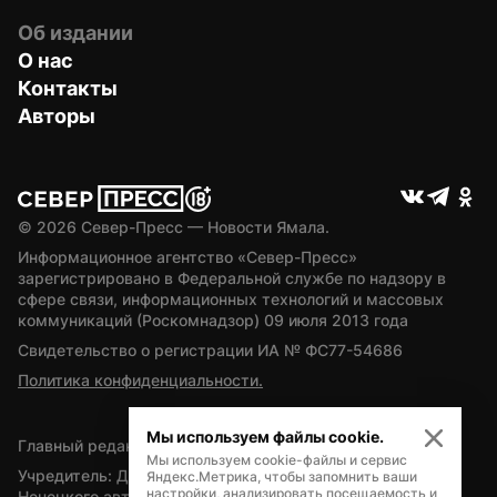
Об издании
О нас
Контакты
Авторы
© 
2026
 Север-Пресс — Новости Ямала.
Информационное агентство «Север-Пресс» 
зарегистрировано в Федеральной службе по надзору в 
сфере связи, информационных технологий и массовых 
коммуникаций (Роскомнадзор) 09 июля 2013 года
Свидетельство о регистрации ИА № ФС77-54686
Политика конфиденциальности.
Мы используем файлы cookie.
Главный редактор — А.Л. Поздеев
Мы используем cookie-файлы и сервис
Учредитель: Департамент внутренней политики Ямало-
Яндекс.Метрика, чтобы запомнить ваши
настройки, анализировать посещаемость и
Ненецкого автономного округа