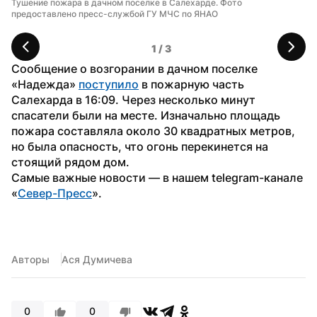
Тушение пожара в дачном поселке в Салехарде. Фото 
Ог
предоставлено пресс-службой ГУ МЧС по ЯНАО
Фо
1
 / 
3
Сообщение о возгорании в дачном поселке 
«Надежда» 
поступило
 в пожарную часть 
Салехарда в 16:09. Через несколько минут 
спасатели были на месте. Изначально площадь 
пожара составляла около 30 квадратных метров, 
но была опасность, что огонь перекинется на 
стоящий рядом дом.
Самые важные новости — в нашем telegram-канале 
«
Север-Пресс
».
Авторы
Ася Думичева
0
0