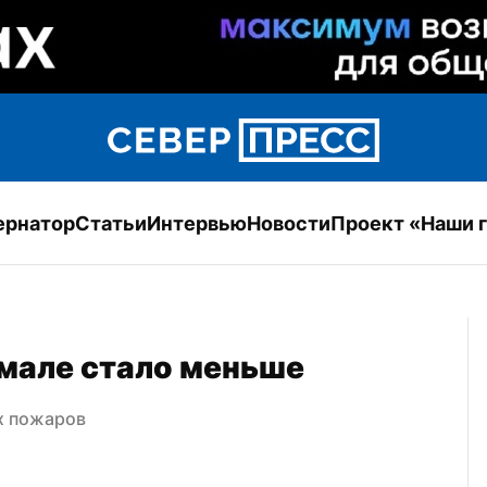
ернатор
Статьи
Интервью
Новости
Проект «Наши 
мале стало меньше
х пожаров