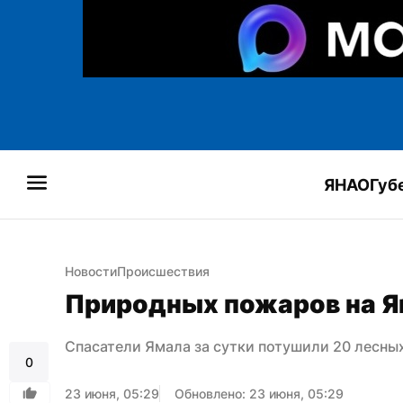
ЯНАО
Губ
Новости
Происшествия
Природных пожаров на Я
Спасатели Ямала за сутки потушили 20 лесны
0
23 июня, 05:29
Обновлено: 23 июня, 05:29