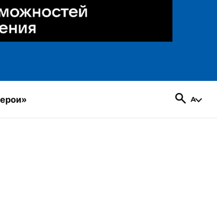
герои»