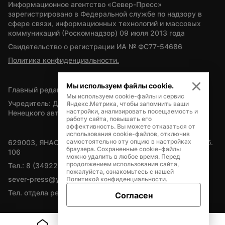
Информационное агентство «Север-Пресс» 
зарегистрировано в Федеральной службе по надзору в 
сфере связи, информационных технологий и массовых 
коммуникаций (Роскомнадзор) 09 июля 2013 года
Свидетельство о регистрации ИА № ФС77-54686
Политика конфиденциальности.
Мы используем файлы cookie.
Главный редактор — А.Л. Поздеев
Мы используем cookie-файлы и сервис
Учредитель: Департамент внутренней политики Ямало-
Яндекс.Метрика, чтобы запомнить ваши
настройки, анализировать посещаемость и
Ненецкого автономного округа
работу сайта, повышать его
эффективность. Вы можете отказаться от
использования cookie-файлов, отключив
самостоятельно эту опцию в настройках
629003, ЯНАО, Салехард, мкр. Богдана Кнунянца, д.1, каб. 
браузера. Сохраненные cookie-файлы
106
можно удалить в любое время. Перед
продолжением использования сайта,
Тел.: 8 (34922) 71262
пожалуйста, ознакомьтесь с нашей
sever-press@yamal-media.ru
Политикой конфиденциальности
.
Тел. отдела рекламы: 8 (34922) 42728
Согласен