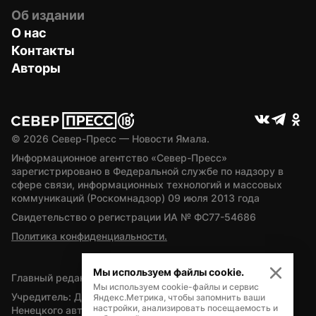
Об издании
О нас
Контакты
Авторы
© 
2026
 Север-Пресс — Новости Ямала.
Информационное агентство «Север-Пресс» 
зарегистрировано в Федеральной службе по надзору в 
сфере связи, информационных технологий и массовых 
коммуникаций (Роскомнадзор) 09 июля 2013 года
Свидетельство о регистрации ИА № ФС77-54686
Политика конфиденциальности.
Мы используем файлы cookie.
Главный редактор — А.Л. Поздеев
Мы используем cookie-файлы и сервис
Учредитель: Департамент внутренней политики Ямало-
Яндекс.Метрика, чтобы запомнить ваши
настройки, анализировать посещаемость и
Ненецкого автономного округа