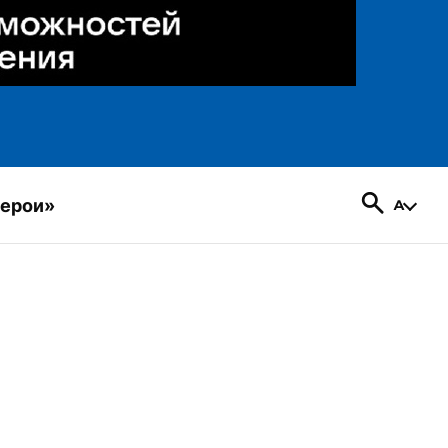
герои»