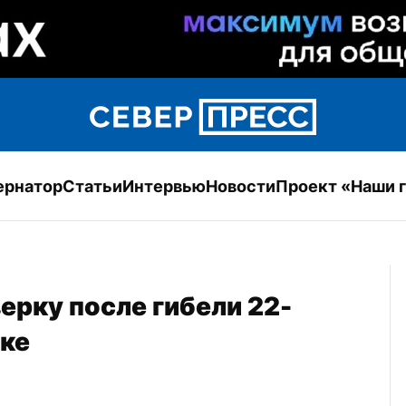
ернатор
Статьи
Интервью
Новости
Проект «Наши 
ерку после гибели 22-
ске