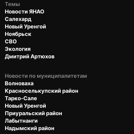
Темы
Новости ЯНАО
Салехард
Новый Уренгой
Ноябрьск
СВО
Экология
Дмитрий Артюхов
Новости по муниципалитетам
Волноваха
Красноселькупский район
Тарко-Сале
Новый Уренгой
Приуральский район
Лабытнанги
Надымский район