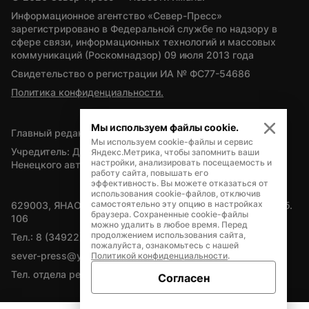
Информационное агентство «Север-Пресс» 
зарегистрировано в Федеральной службе по надзору в 
сфере связи, информационных технологий и массовых 
коммуникаций (Роскомнадзор) 09 июля 2013 года
Свидетельство о регистрации ИА № ФС77-54686
Политика конфиденциальности.
Мы используем файлы cookie.
Главный редактор — А.Л. Поздеев
Мы используем cookie-файлы и сервис
Учредитель: Департамент внутренней политики Ямало-
Яндекс.Метрика, чтобы запомнить ваши
настройки, анализировать посещаемость и
Ненецкого автономного округа
работу сайта, повышать его
эффективность. Вы можете отказаться от
использования cookie-файлов, отключив
самостоятельно эту опцию в настройках
629003, ЯНАО, Салехард, мкр. Богдана Кнунянца, д.1, каб. 
браузера. Сохраненные cookie-файлы
106
можно удалить в любое время. Перед
продолжением использования сайта,
Тел.: 8 (34922) 71262
пожалуйста, ознакомьтесь с нашей
sever-press@yamal-media.ru
Политикой конфиденциальности
.
Тел. отдела рекламы: 8 (34922) 42728
Согласен