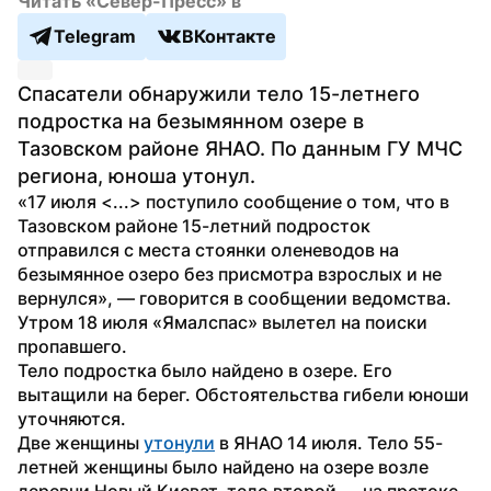
Читать «Север-Пресс» в
Telegram
ВКонтакте
Спасатели обнаружили тело 15-летнего 
подростка на безымянном озере в 
Тазовском районе ЯНАО. По данным ГУ МЧС 
региона, юноша утонул.
«17 июля <...> поступило сообщение о том, что в 
Тазовском районе 15-летний подросток 
отправился с места стоянки оленеводов на 
безымянное озеро без присмотра взрослых и не 
вернулся», — говорится в сообщении ведомства. 
Утром 18 июля «Ямалспас» вылетел на поиски 
пропавшего.
Тело подростка было найдено в озере. Его 
вытащили на берег. Обстоятельства гибели юноши 
уточняются.
Две женщины 
утонули
 в ЯНАО 14 июля. Тело 55-
летней женщины было найдено на озере возле 
деревни Новый Киеват, тело второй — на протоке 