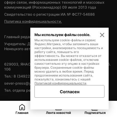
сфере связи, информационных технологий и массовых 
коммуникаций (Роскомнадзор) 09 июля 2013 года
Свидетельство о регистрации ИА № ФС77-54686
Политика конфиденциальности.
Мы используем файлы cookie.
Главный редактор — А.Л. Поздеев
Мы используем cookie-файлы и сервис
Учредитель: Департамент внутренней политики Ямало-
Яндекс.Метрика, чтобы запомнить ваши
настройки, анализировать посещаемость и
Ненецкого автономного округа
работу сайта, повышать его
эффективность. Вы можете отказаться от
использования cookie-файлов, отключив
самостоятельно эту опцию в настройках
629003, ЯНАО, Салехард, мкр. Богдана Кнунянца, д.1, каб. 
браузера. Сохраненные cookie-файлы
106
можно удалить в любое время. Перед
продолжением использования сайта,
Тел.: 8 (34922) 71262
пожалуйста, ознакомьтесь с нашей
sever-press@yamal-media.ru
Политикой конфиденциальности
.
Тел. отдела рекламы: 8 (34922) 42728
Согласен