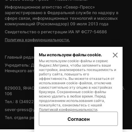
Информационное агентство «Север-Пресс» 
зарегистрировано в Федеральной службе по надзору в 
сфере связи, информационных технологий и массовых 
коммуникаций (Роскомнадзор) 09 июля 2013 года
Свидетельство о регистрации ИА № ФС77-54686
Политика конфиденциальности.
Мы используем файлы cookie.
Главный редактор — А.Л. Поздеев
Мы используем cookie-файлы и сервис
Учредитель: Департамент внутренней политики Ямало-
Яндекс.Метрика, чтобы запомнить ваши
настройки, анализировать посещаемость и
Ненецкого автономного округа
работу сайта, повышать его
эффективность. Вы можете отказаться от
использования cookie-файлов, отключив
самостоятельно эту опцию в настройках
629003, ЯНАО, Салехард, мкр. Богдана Кнунянца, д.1, каб. 
браузера. Сохраненные cookie-файлы
106
можно удалить в любое время. Перед
продолжением использования сайта,
Тел.: 8 (34922) 71262
пожалуйста, ознакомьтесь с нашей
sever-press@yamal-media.ru
Политикой конфиденциальности
.
Тел. отдела рекламы: 8 (34922) 42728
Согласен